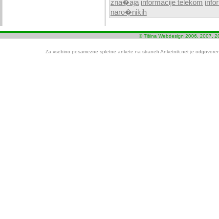
zna�aja
informacije telekom
info
naro�nikih
© Tišina Webdesign 2006, 2007, 2
Za vsebino posamezne spletne ankete na straneh Anketnik.net je odgovoren i