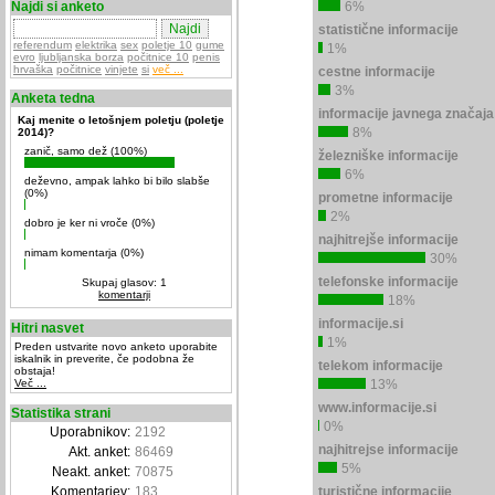
Najdi si anketo
6%
statistične informacije
referendum
elektrika
sex
poletje 10
gume
1%
evro
ljubljanska borza
počitnice 10
penis
hrvaška
počitnice
vinjete
si
več ...
cestne informacije
3%
Anketa tedna
informacije javnega značaja
Kaj menite o letošnjem poletju (poletje
8%
2014)?
zanič, samo dež (100%)
železniške informacije
6%
deževno, ampak lahko bi bilo slabše
(0%)
prometne informacije
2%
dobro je ker ni vroče (0%)
najhitrejše informacije
nimam komentarja (0%)
30%
telefonske informacije
Skupaj glasov: 1
komentarji
18%
informacije.si
Hitri nasvet
1%
Preden ustvarite novo anketo uporabite
iskalnik in preverite, če podobna že
telekom informacije
obstaja!
Več ...
13%
www.informacije.si
Statistika strani
0%
Uporabnikov:
2192
najhitrejse informacije
Akt. anket:
86469
5%
Neakt. anket:
70875
Komentarjev:
183
turistične informacije