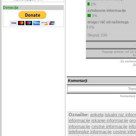
2%
Donacija
avtobusne informacije
3%
drugo / nič od naštetega
0%
Skupaj: 230
Trajanje ankete: od 18.
Ka
Za vsebino
Zl
Komentarji
Tren
Komentarji 
Označbe:
anketa
iskalni niz infor
informacije
iskanje informacije
pro
informacije
cestne informacije
inf
telefonske informacije
cestne info