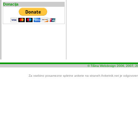
Donacija
© Tišina Webdesign 2006, 2007, 2
Za vsebino posamezne spletne ankete na straneh Anketnik.net je odgovoren i