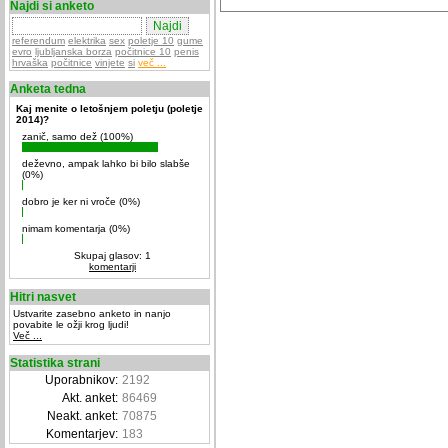
Najdi si anketo
referendum
elektrika
sex
poletje 10
gume
evro
ljubljanska borza
počitnice 10
penis
hrvaška
počitnice
vinjete
si
več ...
Anketa tedna
Kaj menite o letošnjem poletju (poletje
2014)?
zanič, samo dež (100%)
deževno, ampak lahko bi bilo slabše
(0%)
dobro je ker ni vroče (0%)
nimam komentarja (0%)
Skupaj glasov: 1
komentarji
Hitri nasvet
Ustvarite zasebno anketo in nanjo
povabite le ožji krog ljudi!
Več ...
Statistika strani
Uporabnikov:
2192
Akt. anket:
86469
Neakt. anket:
70875
Komentarjev:
183