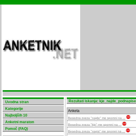
Rezultati iskanja: kje_najde_podnapise
Uvodna stran
Kategorije
Anketa
Najboljših 10
Besedna zveza "najde" me spomni na ...
Anketni maraton
Besedna zveza "kje" me spomni na ...
Pomoč (FAQ)
Besedna zveza "napis" me spomni na ...