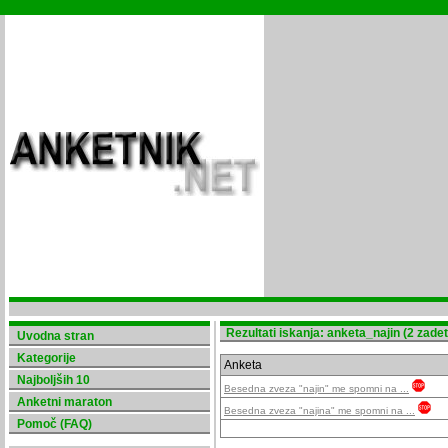
Rezultati iskanja: anketa_najin (2 zade
Uvodna stran
Kategorije
Anketa
Najboljših 10
Besedna zveza "najin" me spomni na ...
Anketni maraton
Besedna zveza "najina" me spomni na ...
Pomoč (FAQ)