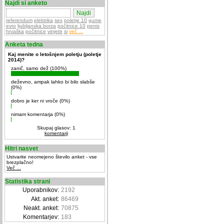
Najdi si anketo
referendum
elektrika
sex
poletje 10
gume
evro
ljubljanska borza
počitnice 10
penis
hrvaška
počitnice
vinjete
si
več ...
Anketa tedna
Kaj menite o letošnjem poletju (poletje
2014)?
zanič, samo dež (100%)
deževno, ampak lahko bi bilo slabše
(0%)
dobro je ker ni vroče (0%)
nimam komentarja (0%)
Skupaj glasov: 1
komentarji
Hitri nasvet
Ustvarite neomejeno število anket - vse
brezplačno!
Več ...
Statistika strani
Uporabnikov:
2192
Akt. anket:
86469
Neakt. anket:
70875
Komentarjev:
183