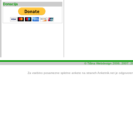
Donacija
© Tišina Webdesign 2006, 2007, 2
Za vsebino posamezne spletne ankete na straneh Anketnik.net je odgovoren i